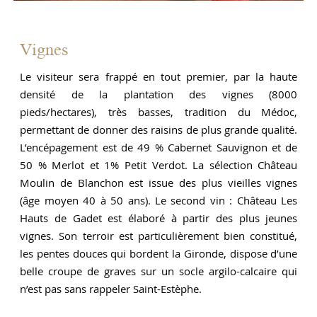
on
P
te
s
ts
e
Vignes
re
c
Le visiteur sera frappé en tout premier, par la haute
re
e
densité de la plantation des vignes (8000
is
s
pieds/hectares), très basses, tradition du Médoc,
ri
e
permettant de donner des raisins de plus grande qualité.
se
d
L’encépagement est de 49 % Cabernet Sauvignon et de
rs
f
50 % Merlot et 1% Petit Verdot. La sélection Château
le
t
Moulin de Blanchon est issue des plus vieilles vignes
in
q
(âge moyen 40 à 50 ans). Le second vin : Château Les
d
Hauts de Gadet est élaboré à partir des plus jeunes
vignes. Son terroir est particulièrement bien constitué,
les pentes douces qui bordent la Gironde, dispose d’une
belle croupe de graves sur un socle argilo-calcaire qui
n’est pas sans rappeler Saint-Estèphe.